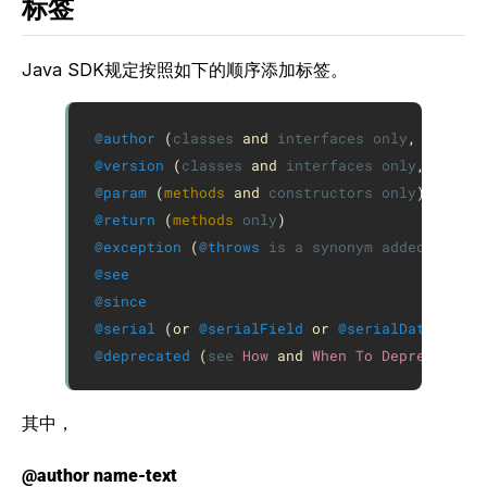
标签
Java SDK规定按照如下的顺序添加标签。
@author
(
classes
and
interfaces
only
,
require
@version
(
classes
and
interfaces
only
,
requir
@param
(
methods
and
constructors
only
)
@return
(
methods
only
)
@exception
(
@throws
is
a
synonym
added
in
Jav
@see
@since
@serial
(
or
@serialField
or
@serialData
)
@deprecated
(
see
How
and
When
To
Deprecate
AP
其中，
@author name-text